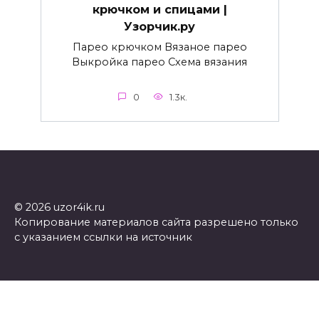
крючком и спицами |
Узорчик.ру
Парео крючком Вязаное парео
Выкройка парео Схема вязания
0
1.3к.
© 2026 uzor4ik.ru
Копирование материалов сайта разрешено только
с указанием ссылки на источник