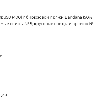
ся: 350 (400) г бирюзовой пряжи Bandana (50%
 прямые спицы № 5; круговые спицы и крючок №
о.
щин.