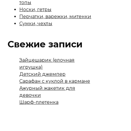
топы
Носки, гетры
Перчатки, варежки, митенки
Сумки, чехлы
Свежие записи
Зайцешарик (елочная
игрушка)
Детский джемпер
Сарафан с куклой в кармане
Ажурный жакетик для
девочки
Шарф-плетенка