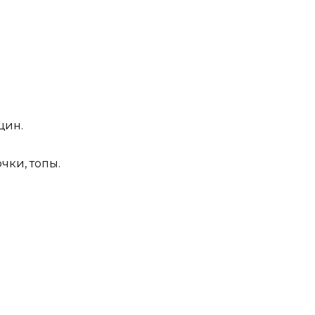
щин.
чки, топы.