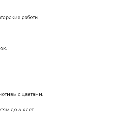
торские работы.
ок.
мотивы с цветами.
тям до 3-х лет.