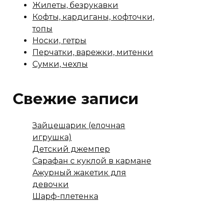
Жилеты, безрукавки
Кофты, кардиганы, кофточки,
топы
Носки, гетры
Перчатки, варежки, митенки
Сумки, чехлы
Свежие записи
Зайцешарик (елочная
игрушка)
Детский джемпер
Сарафан с куклой в кармане
Ажурный жакетик для
девочки
Шарф-плетенка