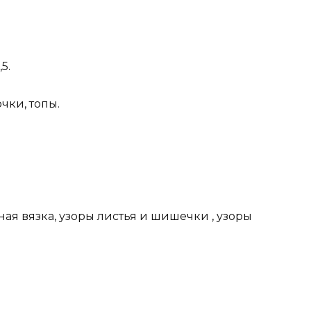
5.
чки, топы.
ная вязка, узоры листья и шишечки , узоры