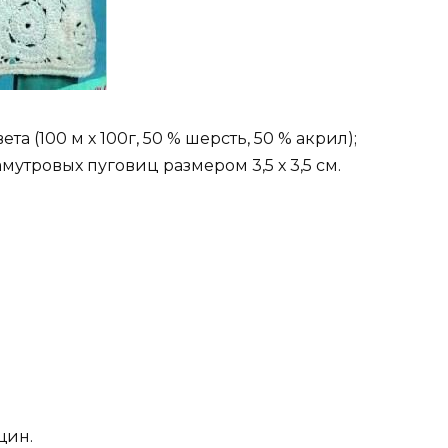
та (100 м х 100г, 50 % шерсть, 50 % акрил);
мутровых пуговиц размером 3,5 х 3,5 см.
щин.