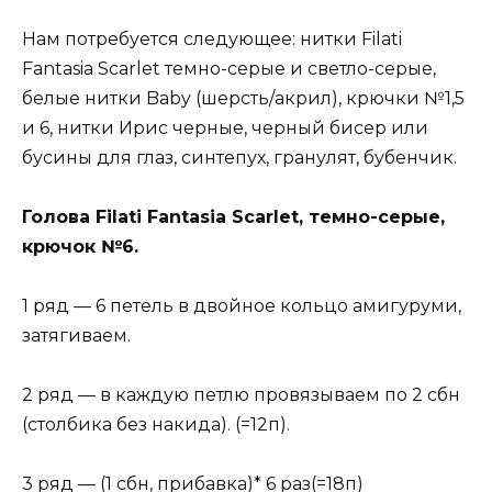
Нам потребуется следующее: нитки Filati
Fantasia Scarlet темно-серые и светло-серые,
белые нитки Baby (шерсть/акрил), крючки №1,5
и 6, нитки Ирис черные, черный бисер или
бусины для глаз, синтепух, гранулят, бубенчик.
Голова Filati Fantasia Scarlet, темно-серые,
крючок №6.
1 ряд — 6 петель в двойное кольцо амигуруми,
затягиваем.
2 ряд — в каждую петлю провязываем по 2 сбн
(столбика без накида). (=12п).
3 ряд — (1 сбн, прибавка)* 6 раз(=18п)