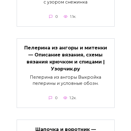
с узором снежинка
0
1.1к.
Пелерина из ангоры и митенки
— Описание вязания, схемы
вязания крючком и спицами |
Узорчик.ру
Пелерина из ангоры Выкройка
пелерины и условные обозн.
0
1.2к.
Шапочка и воротник —