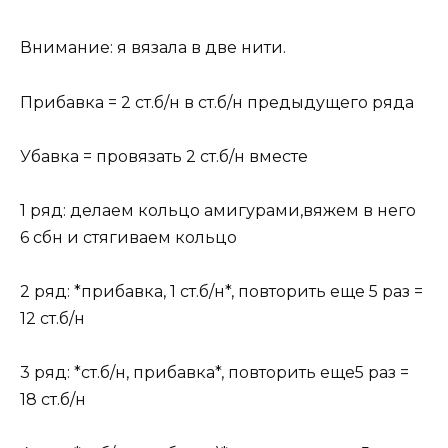
Внимание: я вязала в две нити.
Прибавка = 2 ст.б/н в ст.б/н предыдущего ряда
Убавка = провязать 2 ст.б/н вместе
1 ряд: делаем кольцо амигурами,вяжем в него
6 сбн и стягиваем кольцо
2 ряд: *прибавка, 1 ст.б/н*, повторить еще 5 раз =
12 ст.б/н
3 ряд: *ст.б/н, прибавка*, повторить еще5 раз =
18 ст.б/н