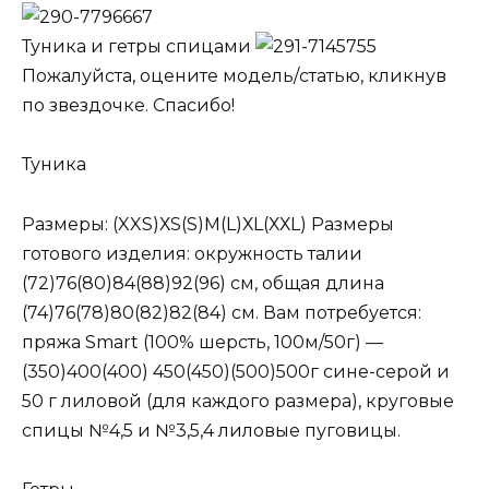
Туника и гетры спицами
Пожалуйста, оцените модель/статью, кликнув
по звездочке. Спасибо!
Туника
Размеры: (XXS)ХS(S)М(L)ХL(ХХL) Размеры
готового изделия: окружность талии
(72)76(80)84(88)92(96) см, общая длина
(74)76(78)80(82)82(84) см. Вам потребуется:
пряжа Smart (100% шерсть, 100м/50г) —
(350)400(400) 450(450)(500)500г сине-серой и
50 г лиловой (для каждого размера), круговые
спицы №4,5 и №3,5,4 лиловые пуговицы.