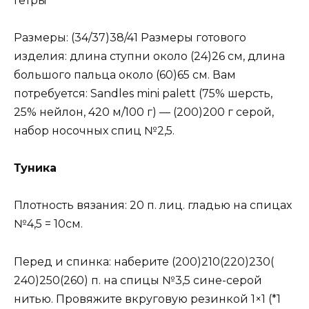
Гетры
Размеры: (34/37)38/41 Размеры готового
изделия: длина ступни около (24)26 см, длина
большого пальца около (60)65 см. Вам
потребуется: Sandles mini palett (75% шерсть,
25% нейлон, 420 м/100 г) — (200)200 г серой,
набор носочных спиц №2,5.
Туника
Плотность вязания: 20 п. лиц. гладью на спицах
№4,5 = 10см.
Перед и спинка: наберите (200)210(220)230(
240)250(260) п. на спицы №3,5 сине-серой
нитью. Провяжите вкруговую резинкой 1×1 (*1