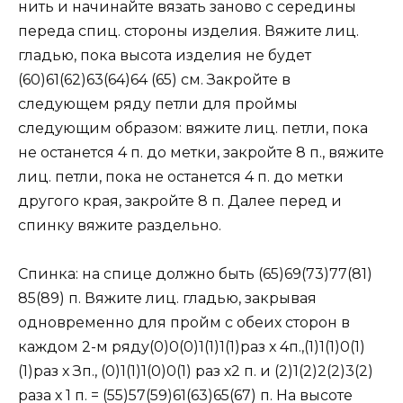
нить и начинайте вязать заново с середины
переда спиц. стороны изделия. Вяжите лиц.
гладью, пока высота изделия не будет
(60)61(62)63(64)64 (65) см. Закройте в
следующем ряду петли для проймы
следующим образом: вяжите лиц. петли, пока
не останется 4 п. до метки, закройте 8 п., вяжите
лиц. петли, пока не останется 4 п. до метки
другого края, закройте 8 п. Далее перед и
спинку вяжите раздельно.
Спинка: на спице должно быть (65)69(73)77(81)
85(89) п. Вяжите лиц. гладью, закрывая
одновременно для пройм с обеих сторон в
каждом 2-м ряду(0)0(0)1(1)1(1)раз х 4п.,(1)1(1)0(1)
(1)раз х Зп., (0)1(1)1(0)0(1) раз х2 п. и (2)1(2)2(2)3(2)
раза х 1 п. = (55)57(59)61(63)65(67) п. На высоте