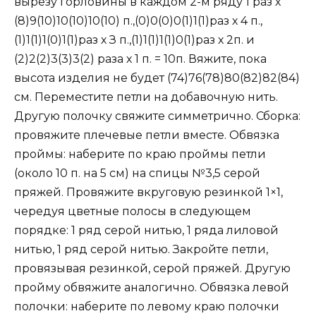
вырезу горловины в каждом 2-м ряду 1 раз х
(8)9(10)10(10)10(10) п.,(0)0(0)0(1)1(1)раз х 4 п.,
(1)1(1)1(0)1(1)раз х З п.,(1)1(1)1(1)0(1)раз х 2п. и
(2)2(2)3(3)3(2) раза х 1 п. = 10п. Вяжите, пока
высота изделия не будет (74)76(78)80(82)82(84)
см. Переместите петли на добавочную нить.
Другую полочку свяжите симметрично. Сборка:
провяжите плечевые петли вместе. Обвязка
проймы: наберите по краю проймы петли
(около 10 п. на 5 см) на спицы №3,5 серой
пряжей. Провяжите вкруговую резинкой 1×1,
чередуя цветные полосы в следующем
порядке: 1 ряд серой нитью, 1 ряда лиловой
нитью, 1 ряд серой нитью. Закройте петли,
провязывая резинкой, серой пряжей. Другую
пройму обвяжите аналогично. Обвязка левой
полочки: наберите по левому краю полочки