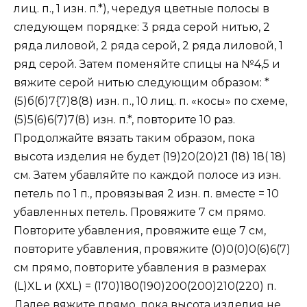
лиц. п., 1 изн. п.*), чередуя цветные полосы в
следующем порядке: 3 ряда серой нитью, 2
ряда лиловой, 2 ряда серой, 2 ряда лиловой, 1
ряд серой. Затем поменяйте спицы на №4,5 и
вяжите серой нитью следующим образом: *
(5)б(б)7{7)8(8) изн. п., 10 лиц. п. «косы» по схеме,
(5)5(6)6(7)7(8) изн. п.*, повторите 10 раз.
Продолжайте вязать таким образом, пока
высота изделия не будет (19)20(20)21 (18) 18( 18)
см. Затем убавляйте по каждой полосе из изн.
петель по 1 п., провязывая 2 изн. п. вместе = 10
убавленных петель. Провяжите 7 см прямо.
Повторите убавления, провяжите еще 7 см,
повторите убавления, провяжите (0)0(0)0(6)6(7)
см прямо, повторите убавления в размерах
(L)XL и (ХХL) = (170)180(190)200(200)210(220) п.
Далее вяжите прямо, пока высота изделия не