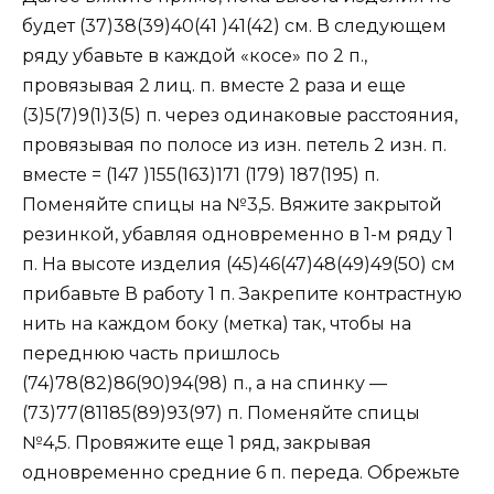
будет (37)38(39)40(41 )41(42) см. В следующем
ряду убавьте в каждой «косе» по 2 п.,
провязывая 2 лиц. п. вместе 2 раза и еще
(3)5(7)9(1)3(5) п. через одинаковые расстояния,
провязывая по полосе из изн. петель 2 изн. п.
вместе = (147 )155(163)171 (179) 187(195) п.
Поменяйте спицы на №3,5. Вяжите закрытой
резинкой, убавляя одновременно в 1-м ряду 1
п. На высоте изделия (45)46(47)48(49)49(50) см
прибавьте В работу 1 п. Закрепите контрастную
нить на каждом боку (метка) так, чтобы на
переднюю часть пришлось
(74)78(82)86(90)94(98) п., а на спинку —
(73)77(81185(89)93(97) п. Поменяйте спицы
№4,5. Провяжите еще 1 ряд, закрывая
одновременно средние 6 п. переда. Обрежьте