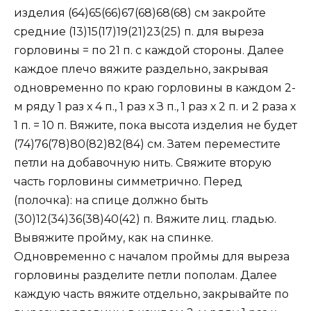
изделия (64)65(66)67(68)68(68) см закройте
средние (13)15(17)19(21)23(25) п. для выреза
горловины = по 21 п. с каждой стороны. Далее
каждое плечо вяжите раздельно, закрывая
одновременно по краю горловины в каждом 2-
м ряду 1 раз х 4 п., 1 раз х З п., 1 раз х 2 п. и 2 раза х
1 п. = 10 п. Вяжите, пока высота изделия не будет
(74)76(78)80(82)82(84) см. Затем переместите
петли на добавочную нить. Свяжите вторую
часть горловины симметрично. Перед
(полочка): на спице должно быть
(30)12(34)36(38)40(42) п. Вяжите лиц. гладью.
Вывяжите пройму, как на спинке.
Одновременно с началом проймы для выреза
горловины разделите петли пополам. Далее
каждую часть вяжите отдельно, закрывайте по