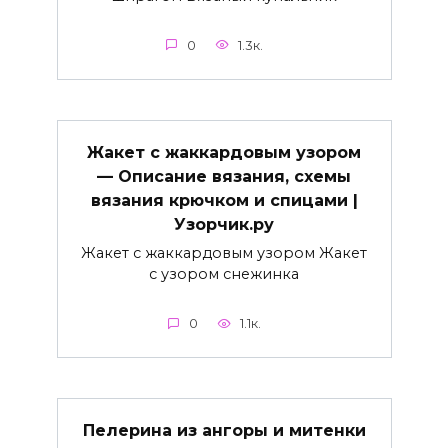
0
1.3к.
Жакет с жаккардовым узором
— Описание вязания, схемы
вязания крючком и спицами |
Узорчик.ру
Жакет с жаккардовым узором Жакет
с узором снежинка
0
1.1к.
Пелерина из ангоры и митенки