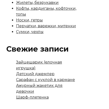
Жилеты, безрукавки
Кофты, кардиганы, кофточки,
топы
Носки, гетры
Перчатки, варежки, митенки
Сумки, чехлы
Свежие записи
Зайцешарик (елочная
игрушка)
Детский джемпер
Сарафан с куклой в кармане
Ажурный жакетик для
девочки
Шарф-плетенка