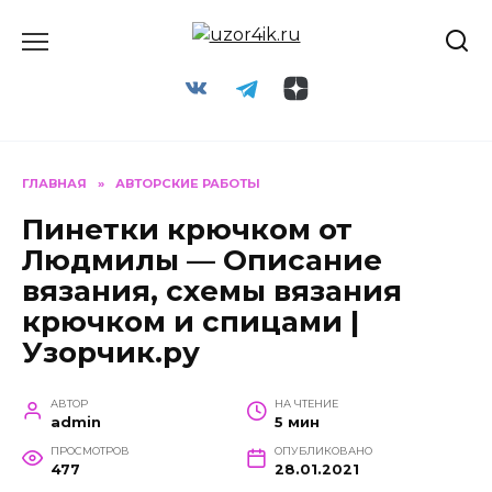
Перейти
к
содержанию
ГЛАВНАЯ
»
АВТОРСКИЕ РАБОТЫ
Пинетки крючком от
Людмилы — Описание
вязания, схемы вязания
крючком и спицами |
Узорчик.ру
АВТОР
НА ЧТЕНИЕ
admin
5 мин
ПРОСМОТРОВ
ОПУБЛИКОВАНО
477
28.01.2021