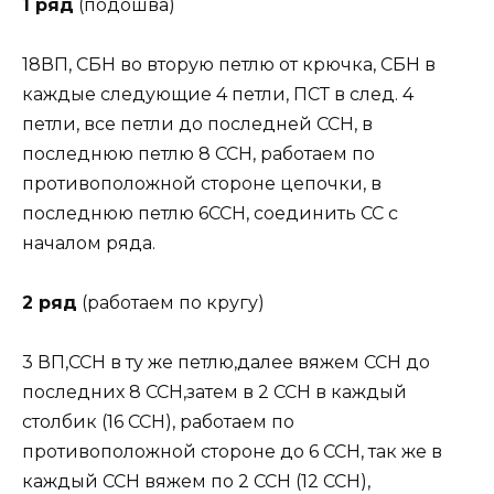
1 ряд
(подошва)
18ВП, СБН во вторую петлю от крючка, СБН в
каждые следующие 4 петли, ПСТ в след. 4
петли, все петли до последней ССН, в
последнюю петлю 8 ССН, работаем по
противоположной стороне цепочки, в
последнюю петлю 6ССН, соединить СС с
началом ряда.
2 ряд
(работаем по кругу)
3 ВП,ССН в ту же петлю,далее вяжем ССН до
последних 8 ССН,затем в 2 ССН в каждый
столбик (16 ССН), работаем по
противоположной стороне до 6 ССН, так же в
каждый ССН вяжем по 2 ССН (12 ССН),