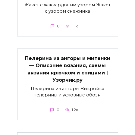
Жакет с жаккардовым узором Жакет
с узором снежинка
0
1.1к.
Пелерина из ангоры и митенки
— Описание вязания, схемы
вязания крючком и спицами |
Узорчик.ру
Пелерина из ангоры Выкройка
пелерины и условные обозн.
0
1.2к.