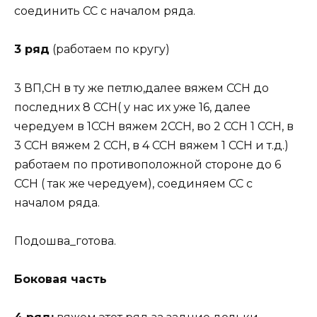
соединить СС с началом ряда.
3 ряд
(работаем по кругу)
3 ВП,СН в ту же петлю,далее вяжем ССН до
последних 8 ССН( у нас их уже 16, далее
чередуем в 1ССН вяжем 2ССН, во 2 ССН 1 ССН, в
3 ССН вяжем 2 ССН, в 4 ССН вяжем 1 ССН и т.д.)
работаем по противоположной стороне до 6
ССН ( так же чередуем), соединяем СС с
началом ряда.
Подошва_готова.
Боковая часть