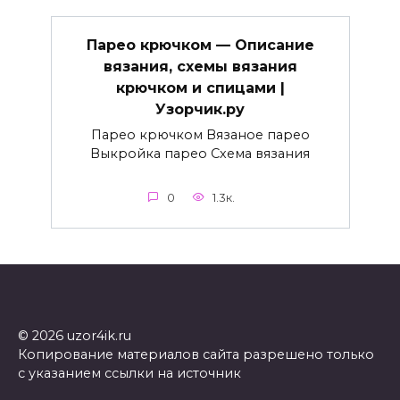
Парео крючком — Описание
вязания, схемы вязания
крючком и спицами |
Узорчик.ру
Парео крючком Вязаное парео
Выкройка парео Схема вязания
0
1.3к.
© 2026 uzor4ik.ru
Копирование материалов сайта разрешено только
с указанием ссылки на источник