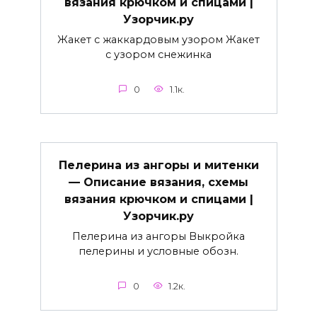
вязания крючком и спицами |
Узорчик.ру
Жакет с жаккардовым узором Жакет
с узором снежинка
0
1.1к.
Пелерина из ангоры и митенки
— Описание вязания, схемы
вязания крючком и спицами |
Узорчик.ру
Пелерина из ангоры Выкройка
пелерины и условные обозн.
0
1.2к.