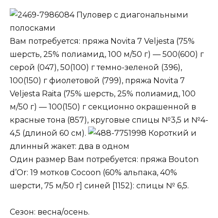
Пуловер с диагональными
полосками
Вам потребуется: пряжа Novita 7 Veljesta (75%
шерсть, 25% полиамид, 100 м/50 г) — 500(600) г
серой (047), 50(100) г темно-зеленой (396),
100(150) г фиолетовой (799), пряжа Novita 7
Veljesta Raita (75% шерсть, 25% полиамид, 100
м/50 г) — 100(150) г секционно окрашенной в
красные тона (857), круговые спицы №3,5 и №4-
4,5 (длиной 60 см).
Короткий и
длинный жакет: два в одном
Один размер Вам потребуется: пряжа Bouton
d’Or: 19 мотков Cocoon (60% альпака, 40%
шерсти, 75 м/50 г] синей [1152): спицы № 6,5.
Сезон: весна/осень.