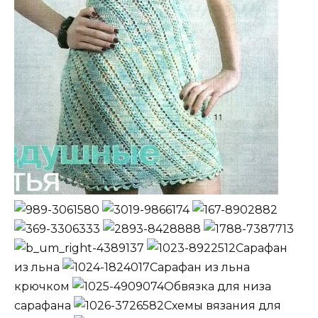
Сарафан
из льна
Сарафан из льна
крючком
Обвязка для низа
сарафана
Схемы вязания для