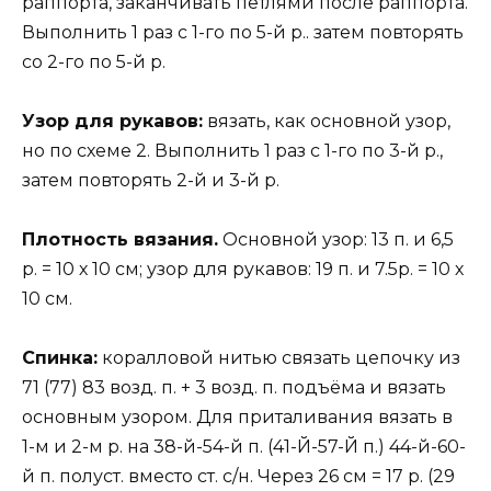
раппорта, заканчивать петлями после раппорта.
Выполнить 1 раз с 1-го по 5-й р.. затем повторять
со 2-го по 5-й р.
Узор для рукавов:
вязать, как основной узор,
но по схеме 2. Выполнить 1 раз с 1-го по 3-й р.,
затем повторять 2-й и 3-й р.
Плотность вязания.
Основной узор: 13 п. и 6,5
р. = 10 х 10 см; узор для рукавов: 19 п. и 7.5р. = 10 х
10 см.
Спинка:
коралловой нитью связать цепочку из
71 (77) 83 возд. п. + 3 возд. п. подъёма и вязать
основным узором. Для приталивания вязать в
1-м и 2-м р. на 38-й-54-й п. (41-Й-57-Й п.) 44-й-60-
й п. полуст. вместо ст. с/н. Через 26 см = 17 р. (29