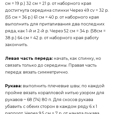
см = 19 р.) 32 см = 21 р. от наборного края
достигнута середина спинки Через 49 cv = 32 р.
(55 см = 36 р.) 61 см = 40 р. от наборного края
выполнить для приталивания два последних
ряда, как 1-й и 2-й р. Через 52 см = 34 р. (58см =
38 р.) 64 см = 42 р. от наборного края работу
закончить.
Левая часть переда:
начать, как спинку, но
связать только до середины. Правая часть
переда: вязать симметрично.
Рукава:
выполнить плечевые швы; по каждой
пройме вязать коралловой нитью узором для
рукавов ~ 68 (74) 80 п. Для скосов рукава
убавить с обеих сторон в каждом ряду 6 х 1
раппорт. Через 9.5 см = 7 р. от начала рукава