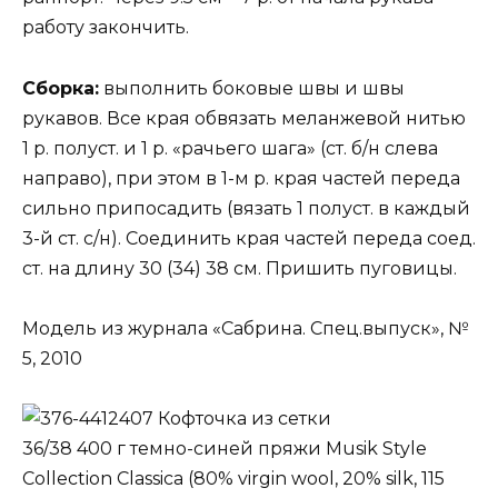
работу закончить.
Сборка:
выполнить боковые швы и швы
рукавов. Все края обвязать меланжевой нитью
1 р. полуст. и 1 р. «рачьего шага» (ст. б/н слева
направо), при этом в 1-м р. края частей переда
сильно припосадить (вязать 1 полуст. в каждый
3-й ст. с/н). Соединить края частей переда соед.
ст. на длину 30 (34) 38 см. Пришить пуговицы.
Модель из журнала «Сабрина. Спец.выпуск», №
5, 2010
Кофточка из сетки
36/38 400 г темно-синей пряжи Musik Style
Collection Сlassica (80% virgin wool, 20% silk, 115