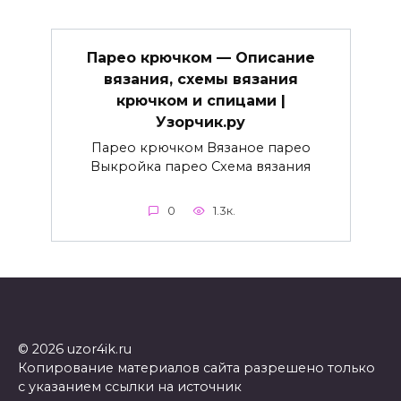
Парео крючком — Описание
вязания, схемы вязания
крючком и спицами |
Узорчик.ру
Парео крючком Вязаное парео
Выкройка парео Схема вязания
0
1.3к.
© 2026 uzor4ik.ru
Копирование материалов сайта разрешено только
с указанием ссылки на источник