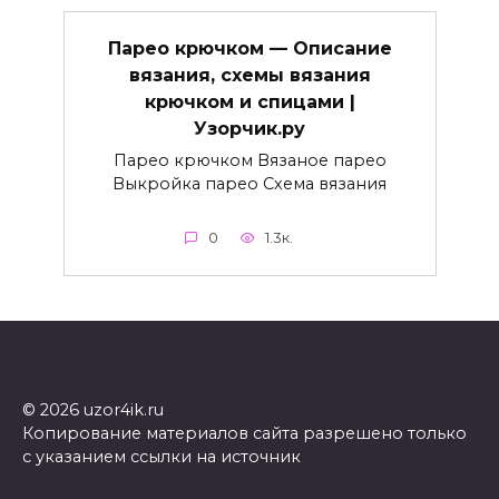
Парео крючком — Описание
вязания, схемы вязания
крючком и спицами |
Узорчик.ру
Парео крючком Вязаное парео
Выкройка парео Схема вязания
0
1.3к.
© 2026 uzor4ik.ru
Копирование материалов сайта разрешено только
с указанием ссылки на источник