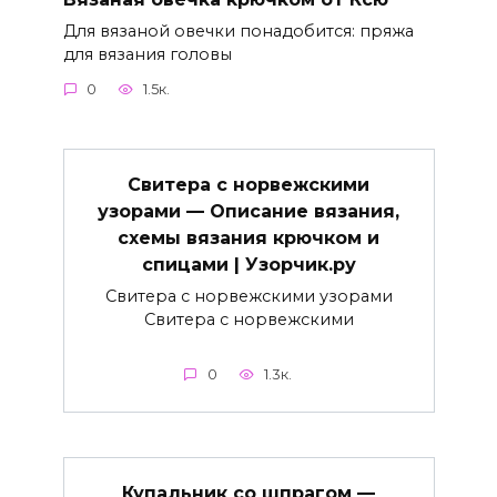
Для вязаной овечки понадобится: пряжа
для вязания головы
0
1.5к.
Свитера с норвежскими
узорами — Описание вязания,
схемы вязания крючком и
спицами | Узорчик.ру
Свитера с норвежскими узорами
Свитера с норвежскими
0
1.3к.
Купальник со шпрагом —