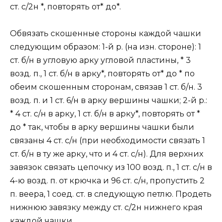
ст. с/2н *, повторять от* до*.
Обвязать скошенные стороны каждой чашки
следующим образом: 1-й р. (на изн. стороне): 1
ст. б/н в угловую арку угловой пластины, * 3
возд. п., 1 ст. б/н в арку*, повторять от* до * по
обеим скошенным сторонам, связав 1 ст. б/н. 3
возд. п. и 1 ст. 6/н в арку вершины чашки; 2-й р.:
* 4 ст. с/н в арку, 1 ст. б/н в арку*, повторять от *
до * так, чтобы в арку вершины чашки были
связаны 4 ст. с/н (при необходимости связать 1
ст. б/н в ту же арку, что и 4 ст. с/н). Для верхних
завязок связать цепочку из 100 возд. п., 1 ст. с/н в
4-ю возд. п. от крючка и 96 ст. с/н, пропустить 2
п. веера, 1 соед. ст. в следующую петлю. Продеть
нижнюю завязку между ст. с/2н нижнего края
каждой чашки.