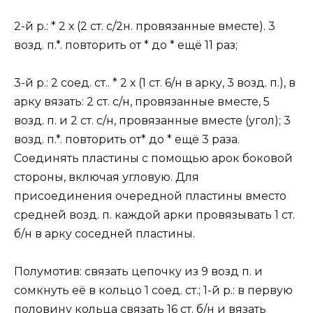
2-й р.: * 2 х (2 ст. с/2н. провязанные вместе). 3
возд. п.*. повторить от * до * ещё 11 раз;
3-й р.: 2 соед. ст.. * 2 х (1 ст. 6/н в арку, 3 возд. п.), в
арку вязать: 2 ст. с/н, провязанные вместе, 5
возд. п. и 2 ст. с/н, провязанные вместе (угол); 3
возд. п.*. повторить от* до * ещё 3 раза.
Соединять пластины с помощью арок боковой
стороны, включая угловую. Для
присоединения очередной пластины вместо
средней возд. п. каждой арки провязывать 1 ст.
б/н в арку соседней пластины.
Полумотив: связать цепочку из 9 возд п. и
сомкнуть её в кольцо 1 соед. ст.; 1-й р.: в первую
половину кольца связать 16 ст. б/н и вязать